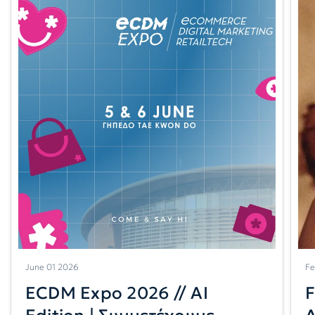
June 01 2026
Fe
ECDM Expo 2026 // AI
F